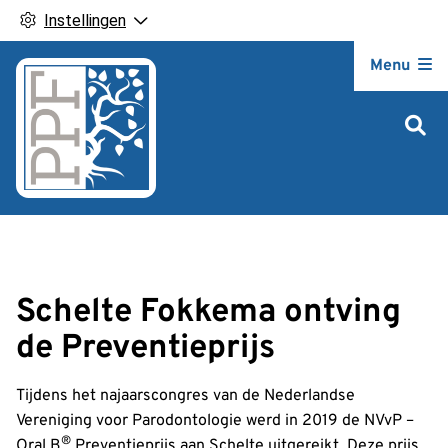
Instellingen
Hoofdm
Menu
Schelte Fokkema ontving
de Preventieprijs
Tijdens het najaarscongres van de Nederlandse
Vereniging voor Parodontologie werd in 2019 de NVvP –
®
Oral B
Preventieprijs aan Schelte uitgereikt. Deze prijs