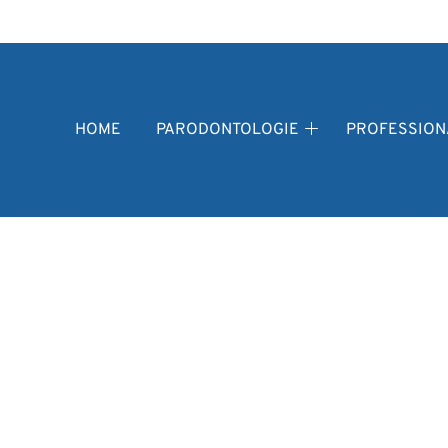
fdmenu
HOME
PARODONTOLOGIE
PROFESSION
Parodontologie
submenu