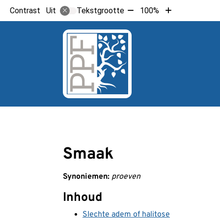
Tekst
Tekst
Contrast
Tekstgrootte
100%
Uit
verkleinen
vergroten
met
met
10%
10%
Hoo
Smaak
Synoniemen:
proeven
Inhoud
Slechte adem of halitose