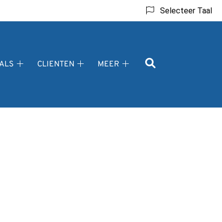
Selecteer Taal
ALS
CLIENTEN
MEER
Professionals
Clienten
Meer
submenu
submenu
submenu