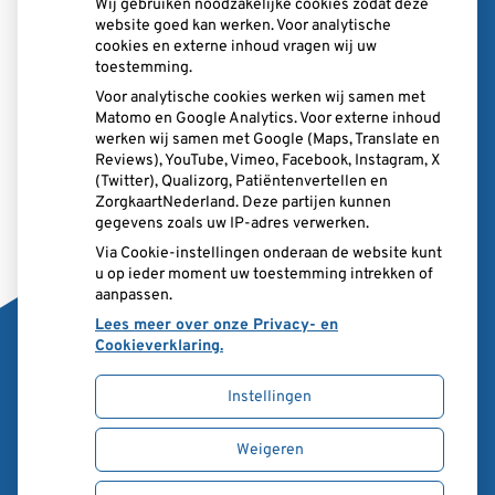
Wij gebruiken noodzakelijke cookies zodat deze
Tel:
073 687 2370
website goed kan werken. Voor analytische
E-mail:
balie@ppf.nu
cookies en externe inhoud vragen wij uw
toestemming.
Voor analytische cookies werken wij samen met
Matomo en Google Analytics. Voor externe inhoud
werken wij samen met Google (Maps, Translate en
Nieuws
Reviews), YouTube, Vimeo, Facebook, Instagram, X
(Twitter), Qualizorg, Patiëntenvertellen en
Let op: valse Infomedics-mails over openstaande
ZorgkaartNederland. Deze partijen kunnen
gegevens zoals uw IP-adres verwerken.
rekening
Via Cookie-instellingen onderaan de website kunt
Tanden bleken? Laat het veilig doen!
u op ieder moment uw toestemming intrekken of
Gezond tandvlees: de basis voor een gezonde mond
aanpassen.
Lees meer over onze Privacy- en
Cookieverklaring.
Instellingen
Uw Zorg Online
|
Beheer
Weigeren