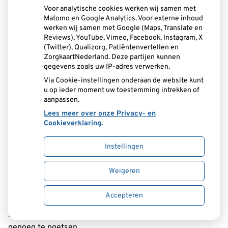
Voor analytische cookies werken wij samen met
Praktische instructies en adviezen
Matomo en Google Analytics. Voor externe inhoud
De applicatie toont praktische instructies voor elektrisch
werken wij samen met Google (Maps, Translate en
en handmatig tandenpoetsen, het reinigen tussen de
Reviews), YouTube, Vimeo, Facebook, Instagram, X
(Twitter), Qualizorg, Patiëntenvertellen en
tanden en kiezen en het gebruik van
ZorgkaartNederland. Deze partijen kunnen
mondspoelmiddelen. Bovendien geeft de app de juiste
gegevens zoals uw IP-adres verwerken.
voedingsadviezen om de mond gezond te houden. Een
Via Cookie-instellingen onderaan de website kunt
handige poetstimer helpt u twee minuten en dus lang
u op ieder moment uw toestemming intrekken of
genoeg te poetsen.
aanpassen.
Lees meer over onze Privacy- en
Cookieverklaring.
Instellingen
De applicatie toont praktische instructies voor elektrisch
en handmatig tandenpoetsen, het reinigen tussen de
Weigeren
tanden en kiezen en het gebruik van
mondspoelmiddelen. Bovendien geeft de app de juiste
Accepteren
voedingsadviezen om de mond gezond te houden. Een
handige poetstimer helpt u twee minuten en dus lang
genoeg te poetsen.