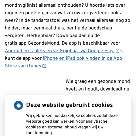
mondhygiënist allemaal onthouden? U hoorde iets over
ragen en poetsen, maar wat zei uw zorgverlener ook al
weer? In de tandartsstoel was het verhaal allemaal nog zo
helder, maar eenmaal thuis, bent u de boodschap
vergeten. Herkenbaar? Download dan nu de
gratis app GezondeMond. De app is beschikbaar voor
Android en tablets en verkrijgbaar via Google Play.
U
kunt de app voor
iPhone en iPad ook vinden in de App
Store van iTunes
.
Wie graag een gezonde mond
heeft en houdt, downloadt nu
dus gratis de app
GezondeMond van het Ivoren
Deze website gebruikt cookies
Kruis. Hiermee krijgt u de door uw mondzorgverlener
Wij gebruiken noodzakelijke cookies zodat deze
gegeven adviezen op uw eigen mobiel. Een handig
website goed kan werken. Voor analytische
hulpmiddel bij uw dagelijkse mondhygiëne.
cookies en externe inhoud vragen wij uw
toestemming.