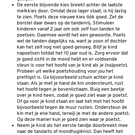
De eerste blijvende kies breekt achter de laatste
melkkies door. Omdat deze lager staat, is hij lastig
te zien. Poets deze nieuwe kies óók goed. Zet de
borstel daar dwars op de tandenrij. Stimuleer
kinderen vanaf 2 jaar om ook zelf hun tanden te
poetsen. Daarmee wordt het een gewoonte. Poets
wel de tanden dagelijks na, want je zoon of dochter
kan het zelf nog niet goed genoeg. Blijf je kind
napoetsen totdat het 10 jaar oud is. Zorg ervoor dat
je goed zicht in de mond hebt en er voldoende
steun is voor het hoofd van je kind als je (na)poetst.
Probeer uit welke poetshouding voor jou het
prettigst is. Ga bijvoorbeeld schuin achter je kind
staan. Als je met je hand de kin ondersteunt, rust
het hoofd tegen je bovenlichaam. Buig een beetje
over je kind heen, zodat je goed ziet waar je poetst.
Of ga voor je kind staan en laat het met het hoofd
bijvoorbeeld tegen de muur rusten. Ondersteun de
kin met je ene hand, terwijl je met de andere poetst.
Op deze manier kun je goed zien waar je poetst.
Neem je kind als het eerste tandje doorbreekt mee
naar de tandarts of mondhygiënist. Dan heeft het