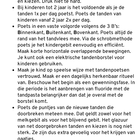
en kiezen. Druk niet te hard.
Bij kinderen tot 2 jaar is het voldoende als je de
tanden 1x per dag poetst. Poets de tanden van
kinderen vanaf 2 jaar 2x per dag.
Poets in een vaste volgorde volgens de 3 B’s:
B
innenkant,
B
uitenkant,
B
ovenkant. Poets altijd de
rand van het tandvlees mee. Via de schrobmethode
poets je het kindergebit eenvoudig en efficiënt.
Maak korte horizontale overlappende bewegingen.
Je kunt ook een elektrische tandenborstel voor
kinderen gebruiken.
Maak je kind op speelse wijze met tandenpoetsen
vertrouwd. Maak er een dagelijks herkenbaar ritueel
van. Beschouw het begin als een gewenningsfase. In
die periode is het aanbrengen van fluoride met de
tandpasta belangrijker dan dat je overal met de
borstel komt.
Poets de puntjes van de nieuwe tanden die
doorbreken meteen mee. Dat geldt zowel voor het
melkgebit als voor het blijvend gebit. Het glazuur
van net doorgebroken tanden en kiezen is nog niet
sterk. Ze zijn dus extra gevoelig voor het krijgen van
gaatjes.