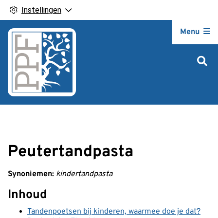
Instellingen
Hoofdm
Menu
Peutertandpasta
Synoniemen:
kindertandpasta
Inhoud
Tandenpoetsen bij kinderen, waarmee doe je dat?